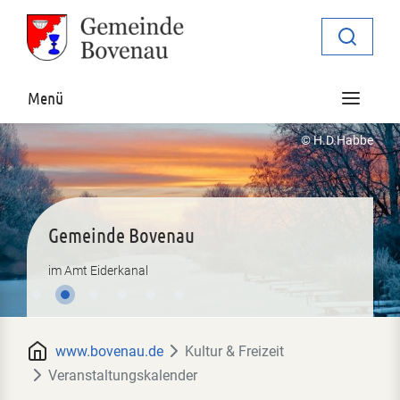
Zur Navigation springen
Zum Inhalt springen
Navigat
Menü
© H.D.Habbe
Gemeinde Bovenau
Gemeinde Bovenau
Gemeinde Bovenau
Gemeinde Bovenau
Gemeinde Bovenau
Gemeinde Bovenau
im Amt Eiderkanal
im Amt Eiderkanal
im Amt Eiderkanal
im Amt Eiderkanal
im Amt Eiderkanal
im Amt Eiderkanal
www.bovenau.de
Kultur & Freizeit
Veranstaltungskalender