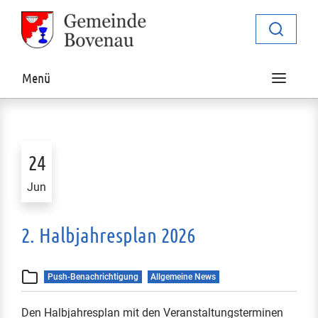
Zur Navigation springen
Zum Inhalt springen
Navigat
Menü
24
Jun
2. Halbjahresplan 2026
Push-Benachrichtigung
Allgemeine News
Den Halbjahresplan mit den Veranstaltungsterminen